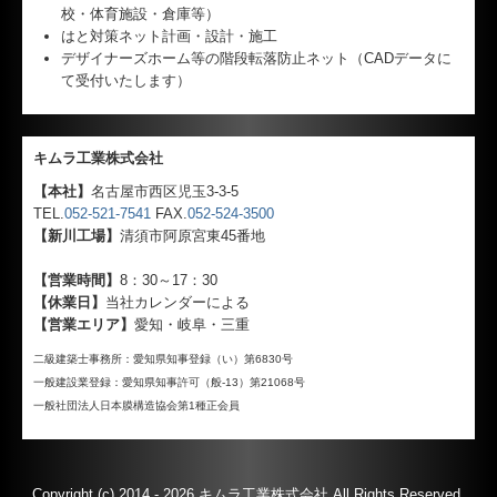
校・体育施設・倉庫等）
はと対策ネット計画・設計・施工
デザイナーズホーム等の階段転落防止ネット（CADデータに
て受付いたします）
キムラ工業株式会社
【本社】
名古屋市西区児玉3-3-5
TEL.
052-521-7541
FAX.
052-524-3500
【新川工場】
清須市阿原宮東45番地
【営業時間】
8：30～17：30
【休業日】
当社カレンダーによる
【営業エリア】
愛知・岐阜・三重
二級建築士事務所：愛知県知事登録（い）第6830号
一般建設業登録：愛知県知事許可（般-13）第21068号
一般社団法人日本膜構造協会第1種正会員
Copyright (c) 2014 - 2026 キムラ工業株式会社 All Rights Reserved.