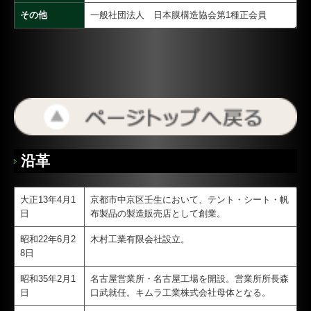
その他
一般社団法人 日本膜構造協会第1種正会員
沿革
大正13年4月1
京都市中京区壬生において、テント・シート・帆
日
布製品の製造販売店として創業。
昭和22年6月2
木村工業有限会社設立。
8日
昭和35年2月1
名古屋営業所・名古屋工場を開設。営業所所長森
日
口武就任。キムラ工業株式会社母体となる。