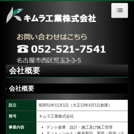
TOP
会社概要
テントの種類
施工実績
会社概要
アクセス
リンク
会社概要
お問合せ
設立
昭和51年11月1日（大正13年4月1日創業）
個人情報保護方針
商号
キムラ工業株式会社
事業内容
テント倉庫 設計・施工及び施工管理
テント・シート・帆布製品 製造・販売（テ