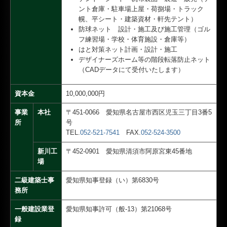
ント倉庫・駐車場上屋・荷捌場・トラック
幌、平シート・建築資材・軒先テント）
防球ネット 設計・施工及び施工管理（ゴル
フ練習場・学校・体育施設・倉庫等）
はと対策ネット計画・設計・施工
デザイナーズホーム等の階段転落防止ネット
（CADデータにて受付いたします）
資本金
10,000,000円
事業
本社
〒451-0066 愛知県名古屋市西区児玉三丁目3番5
所
号
TEL.
052-521-7541
FAX.
052-524-3500
新川工
〒452-0901 愛知県
清須市阿原宮東45番地
場
二級建築士事
愛知県知事登録（い）第6830号
務所
一般建設業登
愛知県知事許可（般-13）第21068号
録