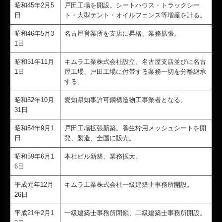
昭和45年2月5
戸田工場を開設。シートハウス・トラックシー
日
ト・大型テント・オイルフェンス等増産を計る。
昭和46年5月3
名古屋営業所を支店に昇格、業務拡張。
1日
昭和51年11月
キムラ工業株式会社設立、名古屋支店並びに名古
1日
屋工場、戸田工場に付帯する業務一切を分離継承
する。
昭和52年10月
愛知県知事許可鋼構造物工事業者となる。
31日
昭和54年9月1
戸田工場拡張新築。養生枠用メッシュシートを開
日
発、製造、全国に販売。
昭和59年6月1
本社ビル新築、業務拡大。
6日
平成元年12月
キムラ工業株式会社一級建築士事務所開設。
26日
平成21年2月1
一級建築士事務所閉鎖、二級建築士事務所開設。